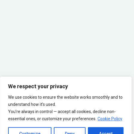
Join our Community!
We respect your privacy
We use cookies to ensure the website works smoothly and to
Copyright © Ananda Yoga Trainings 2026
understand how it’s used.
You’re always in control — accept all cookies, decline non-
essential ones, or customize your preferences.
Cookie Policy
F
I
W
E
a
n
h
n
Customize
Deny
Accept