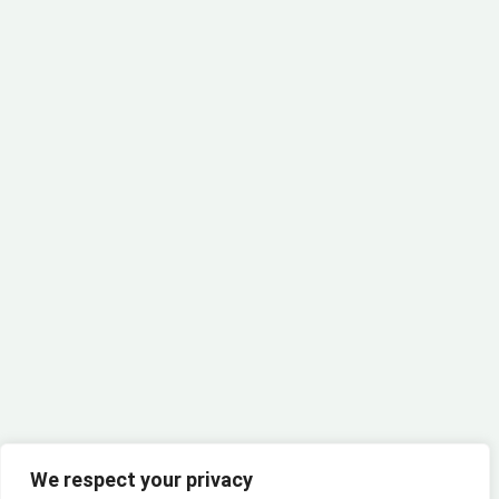
Join our Community!
We respect your privacy