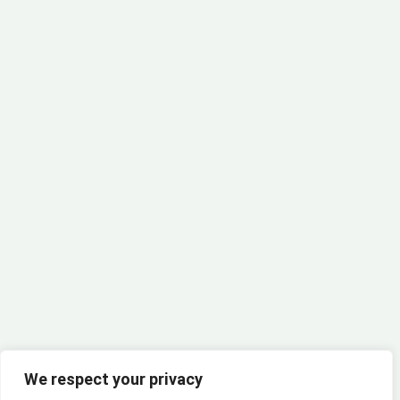
Join our Community!
We respect your privacy