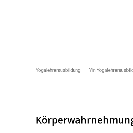
Zum
Inhalt
springen
Yogalehrerausbildung
Yin Yogalehrerausbil
Körperwahrnehmun