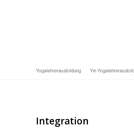
Zum
Inhalt
springen
Yogalehrerausbildung
Yin Yogalehrerausbil
Integration